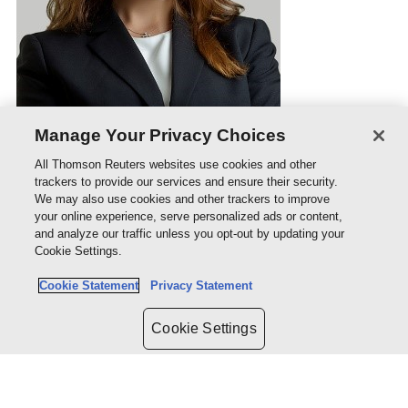
Manage Your Privacy Choices
All Thomson Reuters websites use cookies and other
trackers to provide our services and ensure their security.
We may also use cookies and other trackers to improve
Alejandra Santistevan
your online experience, serve personalized ads or content,
and analyze our traffic unless you opt-out by updating your
Asociada Senior de Munizlaw, abogada por la
Cookie Settings.
Pontificia Universidad Católica del Perú, cuenta
Cookie Statement
Privacy Statement
con Maestría en Gestión de Riesgos y Seguros por
Cookie Settings
Enae y es Candidata al LLM por The London
School of Economics and Political Science.